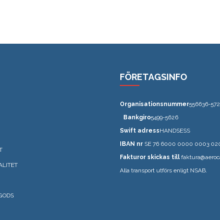
FÖRETAGSINFO
Organisationsnummer
556636-572
Bankgiro
5499-5626
Swift adress
HANDSESS
IBAN nr
SE 76 6000 0000 0003 02
T
Fakturor skickas till
faktura@aeroc
ALITET
Alla transport utförs enligt NSAB.
GODS