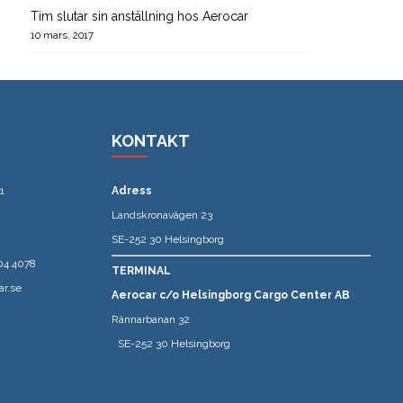
Tim slutar sin anställning hos Aerocar
10 mars, 2017
KONTAKT
1
Adress
Landskronavägen 23
SE-252 30 Helsingborg
04 4078
TERMINAL
ar.se
Aerocar c/o Helsingborg Cargo Center AB
Rännarbanan 32
SE-252 30 Helsingborg