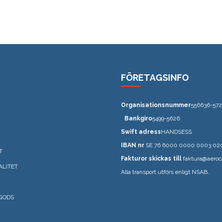
FÖRETAGSINFO
Organisationsnummer
556636-572
Bankgiro
5499-5626
Swift adress
HANDSESS
IBAN nr
SE 76 6000 0000 0003 02
T
Fakturor skickas till
faktura@aeroc
ALITET
Alla transport utförs enligt NSAB.
GODS