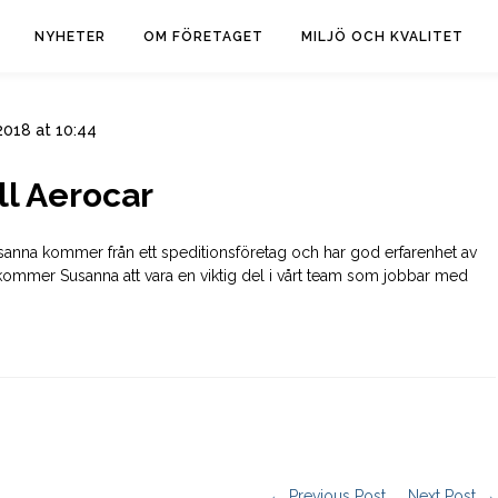
NYHETER
OM FÖRETAGET
MILJÖ OCH KVALITET
 2018 at 10:44
ll Aerocar
usanna kommer från ett speditionsföretag och har god erfarenhet av
r kommer Susanna att vara en viktig del i vårt team som jobbar med
← Previous Post
Next Post →