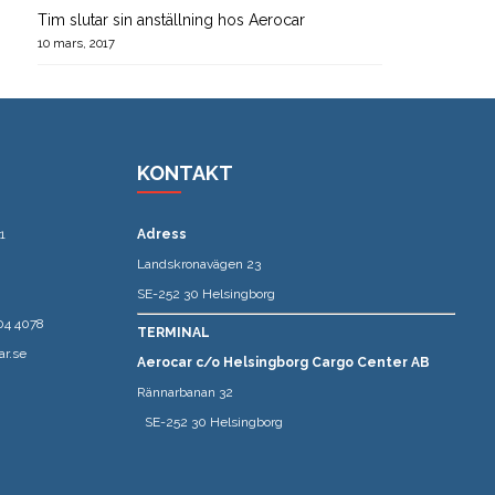
Tim slutar sin anställning hos Aerocar
10 mars, 2017
KONTAKT
1
Adress
Landskronavägen 23
SE-252 30 Helsingborg
04 4078
TERMINAL
ar.se
Aerocar c/o Helsingborg Cargo Center AB
Rännarbanan 32
SE-252 30 Helsingborg