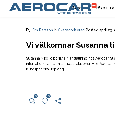
TJÄNSTER
FÖRDELAR
By
Kim Persson
in
Okategoriserad
Posted
april 23,
Vi välkomnar Susanna ti
Susanna Nikolic börjar sin anställning hos Aerocar. S
internationella och nationella relationer. Hos Aeroca
kundspecifika upplägg.
0
0