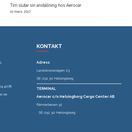
Tim slutar sin anställning hos Aerocar
10 mars, 2017
KONTAKT
1
Adress
Landskronavägen 23
SE-252 30 Helsingborg
04 4078
TERMINAL
ar.se
Aerocar c/o Helsingborg Cargo Center AB
Rännarbanan 32
SE-252 30 Helsingborg