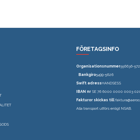
FÖRETAGSINFO
Organisationsnummer
556636-572
Bankgiro
5499-5626
Swift adress
HANDSESS
IBAN nr
SE 76 6000 0000 0003 02
T
Fakturor skickas till
faktura@aeroc
ALITET
Alla transport utförs enligt NSAB.
GODS