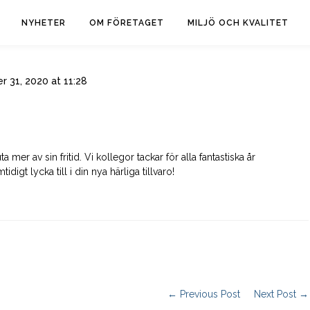
NYHETER
OM FÖRETAGET
MILJÖ OCH KVALITET
 31, 2020 at 11:28
 mer av sin fritid. Vi kollegor tackar för alla fantastiska år
gt lycka till i din nya härliga tillvaro!
← Previous Post
Next Post →