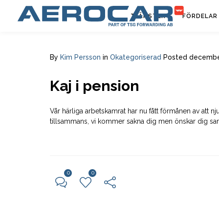
TJÄNSTER
FÖRDELAR
By
Kim Persson
in
Okategoriserad
Posted
december
Kaj i pension
Vår härliga arbetskamrat har nu fått förmånen av att njuta
tillsammans, vi kommer sakna dig men önskar dig samtidi
0
0