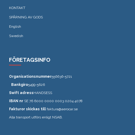
KONTAKT
SPÅRNING AV GODS
English
Swedish
FÖRETAGSINFO
Organisationsnummer
556636-5721
Bankgiro
5499-5626
Swift adress
HANDSESS
IBAN nr
SE 76 6000 0000 0003 0204 4078
Fakturor skickas till
faktura@aerocar.se
Alla transport utförs enligt NSAB.